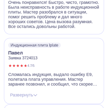
Очень понравился! Быстро, чисто, грамотно.
Была неисправность в работе индукционной
плиты. Мастер разобрался в ситуации,
помог решить проблему и дал много
хороших советов. Цена вызова разумная.
Все остались довольны работой.
Индукционная плита Iplate
Павел
Заявка 3724013
4.7/5
Сломалась индукция, выдало ошибку Е9,
полетала плата управления. Мастер
заранее позвонил, и сообщил, что скорее
всего придется менять плату, но есть шанс
починить и без замены. Цена на платы
Развернуть
начинается от 12к и выше. Мастер приехал,
все продиагностировал и смог починить без