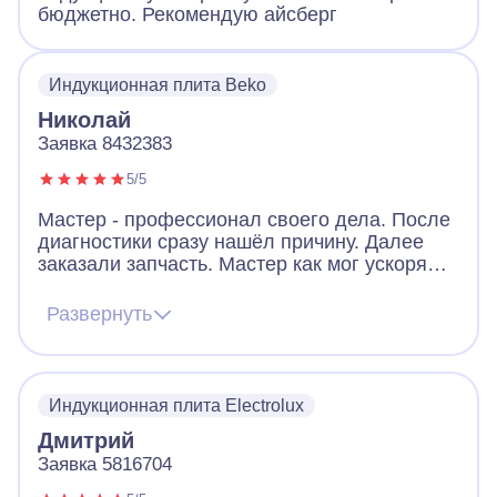
бюджетно. Рекомендую айсберг
Индукционная плита Beko
Николай
Заявка 8432383
5/5
Мастер - профессионал своего дела. После
диагностики сразу нашёл причину. Далее
заказали запчасть. Мастер как мог ускорял
ее получение. В итоге дождались новую
запчасть, поставили, все работает. Видно,
Развернуть
что человек переживает за клиента. Ещё
дал ценные советы по использованию
посуды для плиты. Огромное спасибо!
Индукционная плита Electrolux
Дмитрий
Заявка 5816704