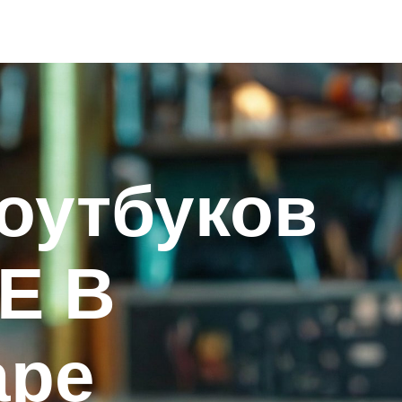
оутбуков
E В
аре