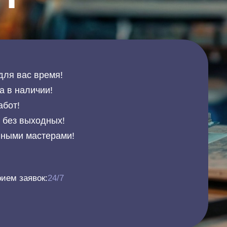
для вас время!
а в наличии!
абот!
и без выходных!
нными мастерами!
ием заявок:
24/7