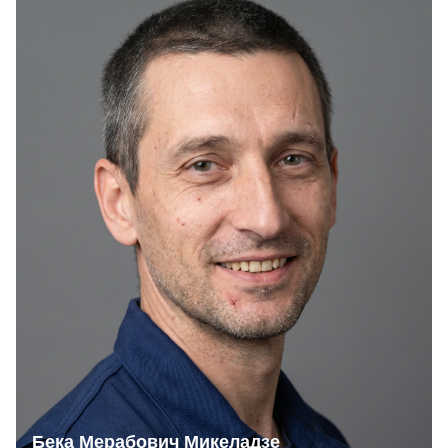
Бека Мерабович Микеладзе