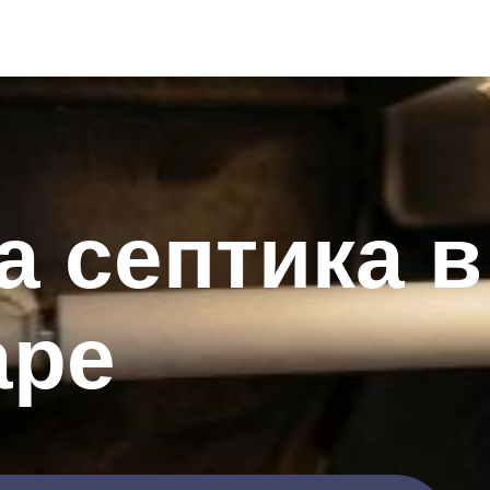
а септика в
аре