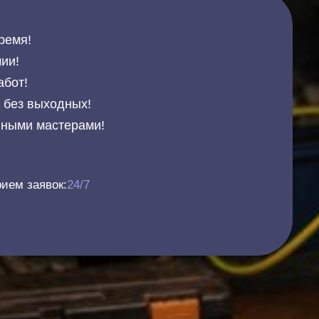
ремя!
ии!
абот!
и без выходных!
нными мастерами!
ием заявок:
24/7