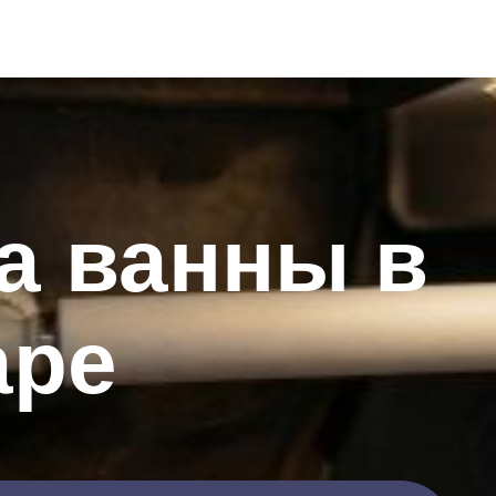
а ванны в
аре