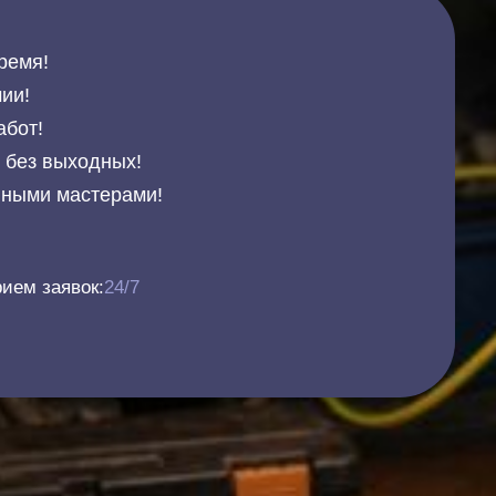
ремя!
ии!
абот!
и без выходных!
нными мастерами!
ием заявок:
24/7