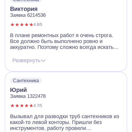
Виктория
Заявка 6214536
4.8/5
В плане ремонтных работ я очень строга.
Все должно быть выполнено ровно и
аккуратно. Поэтому сложно всегда искать
мастеров по ремонту. В итоге решила
обратиться в А-Айсберг и не пожалела.
Развернуть
Попался очень грамотный мастер, который
выслушал, учел предпочтения и произвел
качественную разводку труб. Все сделано
Сантехника
быстро, качественно и профессионально.
Спасибо!
Юрий
Заявка 1322478
4.7/5
Вызывал для разводки труб сантехников из
какой-то левой конторы. Пришли без
инструментов, работу провели