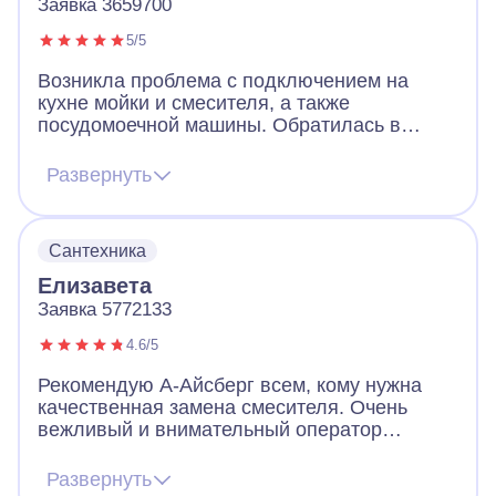
Заявка 3659700
5/5
Возникла проблема с подключением на
кухне мойки и смесителя, а также
посудомоечной машины. Обратилась в
фирму А-айсберг с просьбой о помощи.
Мастер перезвонил в течение двух часов
Развернуть
после оформления заявки, и через полчаса
приехал. Сам съездил за деталями в
магазин, быстро и качественно выполнил
Сантехника
работу. Оплата заказа была по
прейскуранту. После работы мастера не
Елизавета
осталось вопросов. Все работает исправно.
Заявка 5772133
4.6/5
Рекомендую А-Айсберг всем, кому нужна
качественная замена смесителя. Очень
вежливый и внимательный оператор
выслушал меня и сказал, что мастер
приедет через час. Мне не нужно было так
Развернуть
срочно, поэтому договорились с мастером,