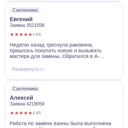
Сантехника
Евгений
Заявка 3521558
4.8/5
Неделю назад треснула раковина,
пришлось покупать новую и вызывать
мастера для замены. Обратился в А-
Айсберг и в целом остался доволен. Мастер
работал в маске, перчатках и бахилах, что
Развернуть
очень порадовало. Мастер заменил
раковину и по просьбе не стал выносить
старую. Я подумал мало ли, пригодится. А
Сантехника
работой компании А-Айсберг доволен.
Алексей
Заявка 4219059
4.9/5
Работа по замене ванны была выполнена