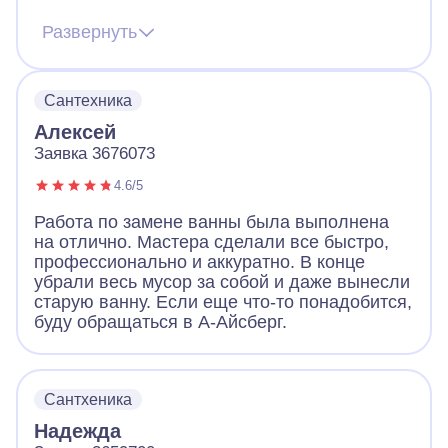
некачественно. В общем расстроился и
решил вызвать мастеров из проверенной
Развернуть
компании. И какая же разница. Мастера из
А-Айсберга все сделали качественно, без
нареканий, дали гарантию, все инструменты
Сантехника
были при них. Да, немного дороже, но
скупой платит дважды. А-Айсберг молодцы!
Алексей
Заявка 3676073
4.6/5
Работа по замене ванны была выполнена
на отлично. Мастера сделали все быстро,
профессионально и аккуратно. В конце
убрали весь мусор за собой и даже вынесли
старую ванну. Если еще что-то понадобится,
буду обращаться в А-Айсберг.
Сантхеника
Надежда