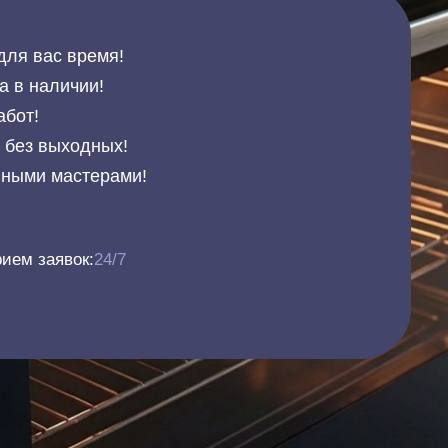
для вас время!
а в наличии!
абот!
и без выходных!
нными мастерами!
ием заявок:
24/7