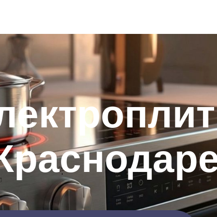
лектроплит
Краснодар